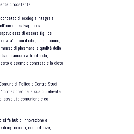
biente circostante.
 concetto di ecologia integrale
ell’uomo e salvaguardia
sapevolezza di essere figli del
 vita” in cui il cibo, quello buono,
mmenso di plasmare la qualità della
e stiamo ancora affrontando,
questo è esempio concreto e la dieta
Comune di Pollica
e
Centro Studi
: “formazione” nella sua più elevata
 di assoluta comunione e co-
o si fa hub di innovazione e
te di ingredienti, competenze,