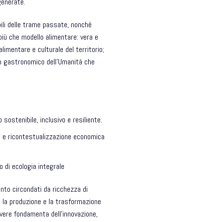
generate.
bili delle trame passate, nonché
 più che modello alimentare: vera e
 alimentare e culturale del territorio;
io gastronomico dell’Umanità che
ostenibile, inclusivo e resiliente.
ne e ricontestualizzazione economica
o di ecologia integrale
ento circondati da ricchezza di
n la produzione e la trasformazione
 vere fondamenta dell’innovazione,