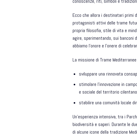
conoscenze, riti, simboli e tradizi
Ecco che allora i destinatari primi 
protagonisti attivi delle trame futu
propria filosofia, stile di vita e min
agire, sperimentando, sui banconi d
abbiamo l’onore e l’onere di celebr
La missione di Trame Mediterranee 
sviluppare una rinnovata consape
stimolare l’innovazione in camp
e sociale del territorio cilentano
stabilire una comunità locale di
Un’esperienza intensiva, tra i Parch
biodiversità e saperi. Durante le d
di alcune icone della tradizione Me