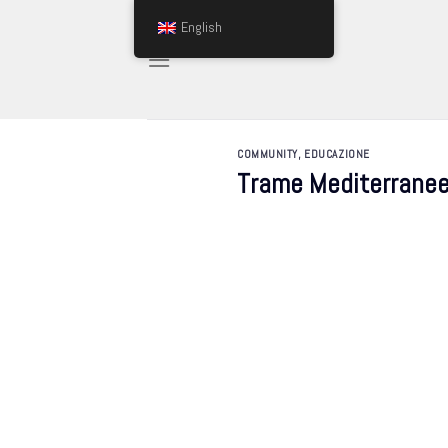
Skip
English
to
content
COMMUNITY
,
EDUCAZIONE
Trame Mediterrane