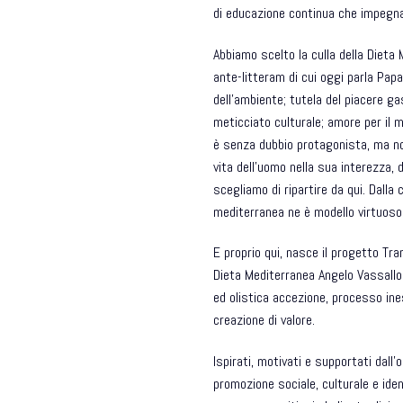
di educazione continua che impegna
Abbiamo scelto la culla della
Dieta 
ante-litteram di cui oggi parla Pa
dell’ambiente; tutela del piacere ga
meticciato culturale; amore per il ma
è senza dubbio protagonista, ma non
vita dell’uomo nella sua interezza, 
scegliamo di ripartire da qui. Dall
mediterranea ne è modello virtuoso
E proprio qui, nasce il progetto
Tra
Dieta Mediterranea Angelo Vassallo
ed olistica accezione, processo ine
creazione di valore.
Ispirati, motivati e supportati dall
promozione sociale, culturale e iden