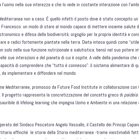
 l’uomo nella sua interezza e che lo vede in costante interazione con l’am
Mediterranea
non a caso. É quello infatti il posto dove è stato concepito un
pa Francesco: un modo di stare al mondo capace di mettere insieme salute d
stronomico e difesa della biodiversità; orgoglio per la propria identità e con
re e radici fortemente piantate nella terra. Dieta intesa quindi come “stile di
 solo nella sua funzione nutrizionale e salutistica; bensì nel suo potere i
delle sue interazioni e del pianeta di cui è ospite. A valle della pandemia ch
a capacità di comprendere che “tutto è connesso”: il sistema alimentare di 
, da implementare e diffondere nel mondo.
me Mediterranee
, promosso da
Future Food Institute
in collaborazione con
. Il progetto rappresenta la concretizzazione del concetto greco di
paideia
sauribile di lifelong learning che impegna Uomo e Ambiente in una relazione
’operato del Sindaco Pescatore Angelo Vassallo, il Castello dei Principi Capan
titaria affinché le storie della Storia mediterranea -trame inestimabili fat