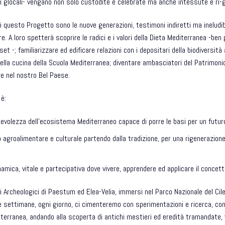
oni glocali- vengano non solo custodite e celebrate ma anche intessute e ri-
di questo Progetto sono le nuove generazioni, testimoni indiretti ma ineludi
re. A loro spetterà scoprire le radici e i valori della Dieta Mediterranea -ben
dset -; familiarizzare ed edificare relazioni con i depositari della biodiversità
ella cucina della Scuola Mediterranea; diventare ambasciatori del Patrimon
are nel nostro Bel Paese.
è:
volezza dell’ecosistema Mediterraneo capace di porre le basi per un futuro s
o agroalimentare e culturale partendo dalla tradizione, per una rigenerazio
namica, vitale e partecipativa dove vivere, apprendere ed applicare il concett
i Archeologici di Paestum ed Elea-Velia, immersi nel Parco Nazionale del Cil
ue settimane, ogni giorno, ci cimenteremo con sperimentazioni e ricerca, co
diterranea, andando alla scoperta di antichi mestieri ed eredità tramandate,