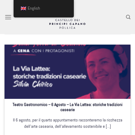
Skip
English
to
content
Teatro Gastronomico – 6 Agosto – La Via Lattea: storiche tradizioni
casearie
Il 6 agosto, per il quarto appuntamento racconteremo la ricchezza
dell’arte casearia, dell’allevamento sostenibile e [...]