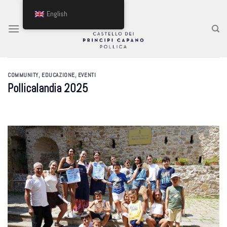
Skip
English
to
content
COMMUNITY
,
EDUCAZIONE
,
EVENTI
Pollicalandia 2025