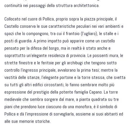
continuità nei passaggi della struttura architettonica.
Collocato nel cuore di Pollica, proprio sopra la piazza principale, il
Castello conserva le sue caratteristiche peculiari nei vari ambienti e
spazi che lo compongono, tra cui il frantoio (l'ugliaro), le stalle e i
posti di guardia. A primo impatto può apparire come un castello
pensato per la difesa del borgo, ma in realtà è stato anche e
soprattutto un'elegante residenza di provincia. Le possenti mura, le
strette finestre e le feritoie per gli archibugi che tengono sotto
controllo l'ingresso principale, avvalorano la prima tesi; mentre la
vastità delle stanze, l'elegante portone e la torre stessa, che svetta
su tutti gli altri edifici circostanti, lo fanno sembrare molto più
espressione del prestigio della potente famiglia Capano. La torre
medievale che sembra sorgere dal mare, a pianta quadrata su tre
piani che prendono luce ciascuno da una monofora, è il simbolo di
Pollica e dà l'impressione di sorvegliarla, assieme ai suoi abitanti ed
alle sue memorie storiche.